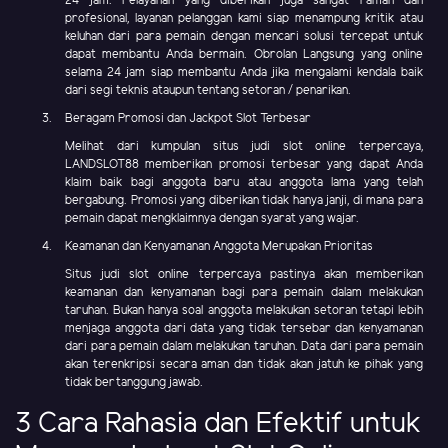
24 jam. Pelayanan yang diberikan juga sangat ramah dan
profesional, layanan pelanggan kami siap menampung kritik atau
keluhan dari para pemain dengan mencari solusi tercepat untuk
dapat membantu Anda bermain. Obrolan Langsung yang online
selama 24 jam siap membantu Anda jika mengalami kendala baik
dari segi teknis ataupun tentang setoran / penarikan.
Beragam Promosi dan Jackpot Slot Terbesar
Melihat dari kumpulan situs judi slot online terpercaya,
LANDSLOT88 memberikan promosi terbesar yang dapat Anda
klaim baik bagi anggota baru atau anggota lama yang telah
bergabung. Promosi yang diberikan tidak hanya janji, di mana para
pemain dapat mengklaimnya dengan syarat yang wajar.
Keamanan dan Kenyamanan Anggota Merupakan Prioritas
Situs judi slot online terpercaya pastinya akan memberikan
keamanan dan kenyamanan bagi para pemain dalam melakukan
taruhan. Bukan hanya soal anggota melakukan setoran tetapi lebih
menjaga anggota dari data yang tidak tersebar dan kenyamanan
dari para pemain dalam melakukan taruhan. Data dari para pemain
akan terenkripsi secara aman dan tidak akan jatuh ke pihak yang
tidak bertanggung jawab.
3 Cara Rahasia dan Efektif untuk