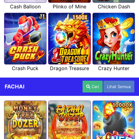
Cash Balloon
Plinko of Mine
Chicken Dash
Crash Puck
Dragon Treasure
Crazy Hunter
FACHAI
Cari
Lihat Semua