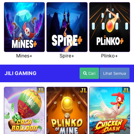
Mines+
Spire+
Plinko+
JILI GAMING
Cari
Lihat Semua