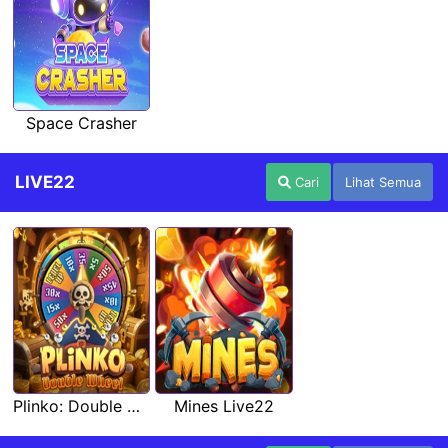
Space Crasher
LIVE22
Cari
Lihat Semua
Plinko: Double Wheel Live22
Mines Live22