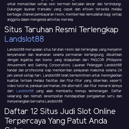
untuk memastikan setiap sesi bermain berjalan lancar dan terlindungi.
Dukungan layanan transaksi yang cepat dan efisien tersedia melalui
berbagai channel pembayaran resmi, memberikan kemudahan bagi setiap
anggota dalam mengelola aktivitas mereka.
Situs Taruhan Resmi Terlengkap
Landslot88
Landslot88 merupakan situs taruhan resmi dan terlengkap yang menjamin
kenyamanan dan keamanan selama permainan berlangsung, dibuktikan
dengan legalitas dan lisensi yang didapatkan dari PAGCOR (Philippine
Amusement and Gaming Corporation). Layanan Pelanggan Landslot88
handal dan profesional siap memberikan pelayanan maksimal selama 24
jam penuh setiap hari. Landslot88 telah berkomitmen untuk meningkatkan
kualitas terbaik melalui fasilitas dan fitur-fitur yang diberikan, seperti
video tutorial, panduan permainan, link alternatif, dan fitur menarik lainnya
dari
Landslot88
yang akan membantu menuju kemenangan. Daftar
sekarang dan nikmati kesempatan mendapatkan pengalaman seru dan
menyenangkan bersama Landslot88.
Daftar 12 Situs Judi Slot Online
Terpercaya Yang Patut Anda