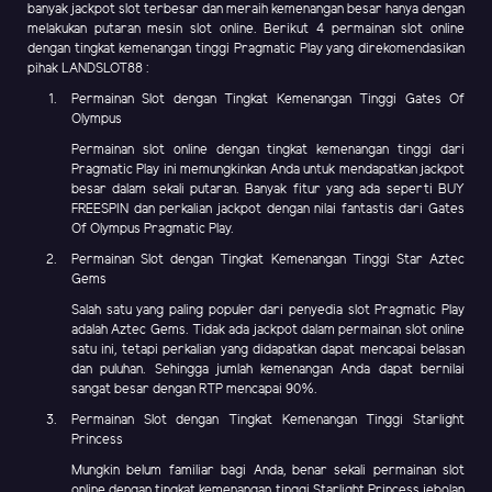
banyak jackpot slot terbesar dan meraih kemenangan besar hanya dengan
melakukan putaran mesin slot online. Berikut 4 permainan slot online
dengan tingkat kemenangan tinggi Pragmatic Play yang direkomendasikan
pihak LANDSLOT88 :
Permainan Slot dengan Tingkat Kemenangan Tinggi Gates Of
Olympus
Permainan slot online dengan tingkat kemenangan tinggi dari
Pragmatic Play ini memungkinkan Anda untuk mendapatkan jackpot
besar dalam sekali putaran. Banyak fitur yang ada seperti BUY
FREESPIN dan perkalian jackpot dengan nilai fantastis dari Gates
Of Olympus Pragmatic Play.
Permainan Slot dengan Tingkat Kemenangan Tinggi Star Aztec
Gems
Salah satu yang paling populer dari penyedia slot Pragmatic Play
adalah Aztec Gems. Tidak ada jackpot dalam permainan slot online
satu ini, tetapi perkalian yang didapatkan dapat mencapai belasan
dan puluhan. Sehingga jumlah kemenangan Anda dapat bernilai
sangat besar dengan RTP mencapai 90%.
Permainan Slot dengan Tingkat Kemenangan Tinggi Starlight
Princess
Mungkin belum familiar bagi Anda, benar sekali permainan slot
online dengan tingkat kemenangan tinggi Starlight Princess jebolan