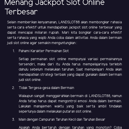
Menang Jackpot Slot Online
Terbesar
Selain memberikan kenyamanan, LANDSLOT88 akan membongkar rahasia
serta cara efektif untuk mendapatkan jackpot slot online terbesar yang
dapat mencapai miliaran rupiah. Mari kita bongkar cara-cara efektif
serta rahasia yang wajib Anda coba dalam aktivitas Anda dalam bermain
judi slot online agar semakin menguntungkan :
Pahami Karakter Permainan Slot
Setiap permainan slot online mempunyai variasi permainannya
tersendiri, maka dari itu Anda harus mempelajarinya terlebih
dahulu sebelum melakukan taruhan. Saat mempelajari Anda akan
mendapatkan strategi terbaik yang dapat gunakan dalam bermain
judi slot online.
Tidak Tergesa-gesa dalam Bermain
Walaupun sangat menggairahkan bermain di LANDSLOT88, namun
Anda tetap harus dapat mengontrol emosi Anda dalam bermain.
Lakukan manajemen waktu yang baik serta ambil tindakan
seperlunya dalam melakukan putaran slot online.
Main dengan Campuran Taruhan Kecil dan Taruhan Besar
Apakah Anda bertaruh dengan taruhan yang monoton? Coba