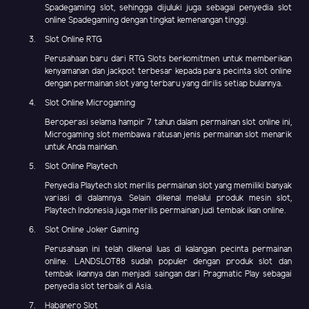
Spadegaming slot, sehingga dijuluki juga sebagai penyedia slot
online Spadegaming dengan tingkat kemenangan tinggi.
Slot Online RTG
Perusahaan baru dari RTG Slots berkomitmen untuk memberikan
kenyamanan dan jackpot terbesar kepada para pecinta slot online
dengan permainan slot yang terbaru yang dirilis setiap bulannya.
Slot Online Microgaming
Beroperasi selama hampir 7 tahun dalam permainan slot online ini,
Microgaming slot membawa ratusan jenis permainan slot menarik
untuk Anda mainkan.
Slot Online Playtech
Penyedia Playtech slot merilis permainan slot yang memiliki banyak
variasi di dalamnya. Selain dikenal melalui produk mesin slot,
Playtech Indonesia juga merilis permainan judi tembak ikan online.
Slot Online Joker Gaming
Perusahaan ini telah dikenal luas di kalangan pecinta permainan
online. LANDSLOT88 sudah populer dengan produk slot dan
tembak ikannya dan menjadi saingan dari Pragmatic Play sebagai
penyedia slot terbaik di Asia.
Habanero Slot