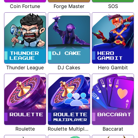
Coin Fortune
Forge Master
SOS
Thunder League
DJ Cakes
Hero Gambit
Roulette
Roulette Multiplayer
Baccarat