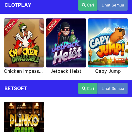
CLOTPLAY
Cari
Lihat Semua
Chicken Impassable
Jetpack Heist
Capy Jump
BETSOFT
Cari
Lihat Semua