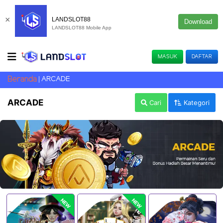
×
LANDSLOT88
Download
LANDSLOT88 Mobile App
MASUK
DAFTAR
Beranda
ARCADE
ARCADE
Cari
Kategori
NEW
NEW