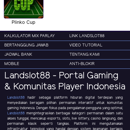
Plinko Cup
KALKULATOR MIX PARLAY
LINK LANDSLOT88
BERTANGGUNG JAWAB
VIDEO TUTORIAL
JADWAL BANK
TENTANG KAMI
MOBILE
ANTI-BLOKIR
Landslot88 - Portal Gaming
& Komunitas Player Indonesia
Landslot88
hadir sebagai platform hiburan digital terdepan yang
menyediakan beragam pilihan permainan interaktif untuk komunitas
gaming Indonesia. Dengan fokus pada pengalaman pengguna yang optimal,
Landslot88
mengintegrasikan berbagai kategori permainan dalam satu
akses tunggal, mencakup esports, slots, live lottery, casino langsung, dan
permainan klasik seperti tangkas. Platform ini mengutamakan
infrastruktur teknologi yang handal dengan sistem keamanan berlapis