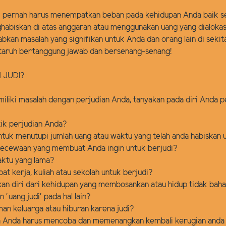
ak pernah harus menempatkan beban pada kehidupan Anda baik se
biskan di atas anggaran atau menggunakan uang yang dialokasik
abkan masalah yang signifikan untuk Anda dan orang lain di seki
rtaruh bertanggung jawab dan bersenang-senang!
 JUDI?
liki masalah dengan perjudian Anda, tanyakan pada diri Anda p
tik perjudian Anda?
uk menutupi jumlah uang atau waktu yang telah anda habiskan u
ekecewaan yang membuat Anda ingin untuk berjudi?
aktu yang lama?
at kerja, kuliah atau sekolah untuk berjudi?
kan diri dari kehidupan yang membosankan atau hidup tidak baha
uang judi' pada hal lain?
an keluarga atau hiburan karena judi?
sa Anda harus mencoba dan memenangkan kembali kerugian anda