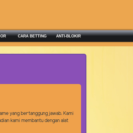
SOR
CARA BETTING
ANTI-BLOKIR
game yang bertanggung jawab. Kami
dian kami membantu dengan alat