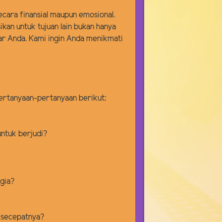
cara finansial maupun emosional.
an untuk tujuan lain bukan hanya
tar Anda. Kami ingin Anda menikmati
ertanyaan-pertanyaan berikut:
ntuk berjudi?
gia?
 secepatnya?